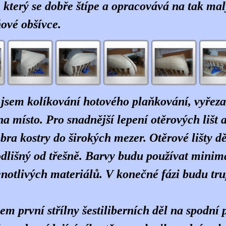
který se dobře štípe a opracovává na tak mal
ňové obšívce.
jsem kolíkování hotového plaňkování, vyřezal 
 na místo. Pro snadnější lepení otěrových lišt
ebra kostry do širokých mezer. Otěrové lišty d
dlišný od třešně. Barvy budu používat minimá
enotlivých materiálů. V konečné fázi budu tr
sem první střílny šestiliberních děl na spodní p