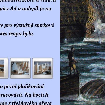
píry A4 a nalepil je na
ory pro výztužné smrkové
tra trupu byla
ro první plaňkování
opracovává. Na bocích
ude z třešňového dřeva