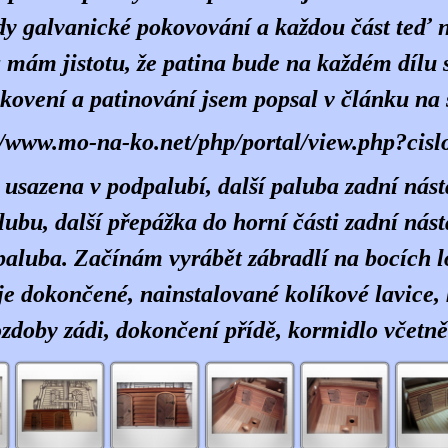
y galvanické pokovování a každou část teď
a mám jistotu, že patina bude na každém dílu 
kovení a patinování jsem popsal v článku na
//www.mo-na-ko.net/php/portal/view.php?ci
 usazena v podpalubí, další paluba zadní nás
lubu, další přepážka do horní části zadní nást
paluba. Začínám vyrábět zábradlí na bocích l
je dokončené, nainstalované kolíkové lavice,
doby zádi, dokončení přídě, kormidlo včetn