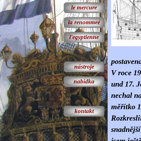
le mercure
la renommeé
l'egyptienne
postavena
nástroje
V roce 19
nabídka
und 17. J
nechal n
měřítko 1
kontakt
Rozkresli
snadnější
jsem ješt