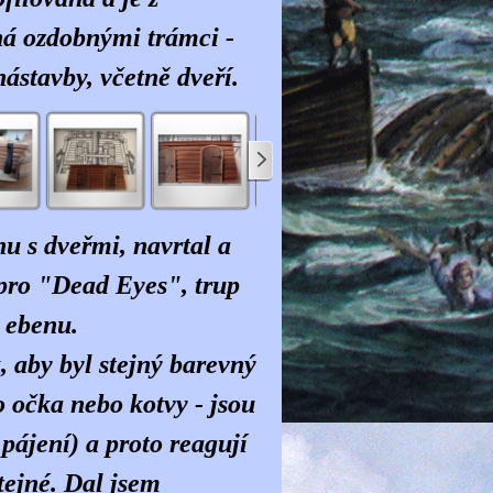
ná ozdobnými trámci -
ástavby, včetně dveří.
nu s dveřmi, navrtal a
e pro "Dead Eyes", trup
z ebenu.
, aby byl stejný barevný
o očka nebo kotvy - jsou
pájení) a proto reagují
tejné. Dal jsem