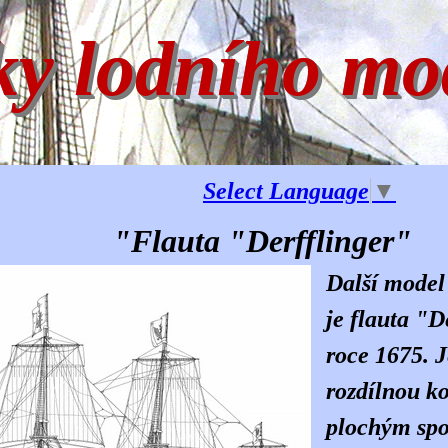
ky lodního mo
Select Language
▼
auta "Derfflinger"
Další model 
je flauta "D
roce 1675. 
rozdílnou ko
plochým sp