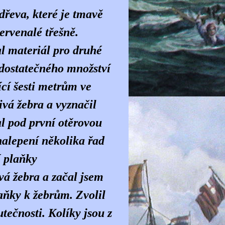
dřeva, které je tmavě
ervenalé třešně.
l materiál pro druhé
 dostatečného množství
ící šesti metrům ve
ivá žebra a vyznačil
al pod první otěrovou
 nalepení několika řad
í plaňky
ivá žebra a začal jsem
laňky k žebrům. Zvolil
tečnosti. Kolíky jsou z