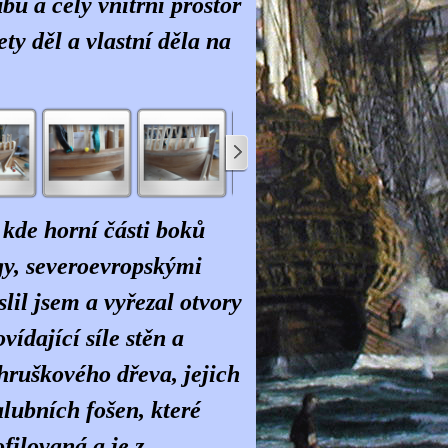
ubu a celý vnitřní prostor
ty děl a vlastní děla na
 kde horní části boků
y, severoevropskými
lil jsem a vyřezal otvory
ídající síle stěn a
 hruškového dřeva, jejich
lubních fošen, které
filovaná a je z