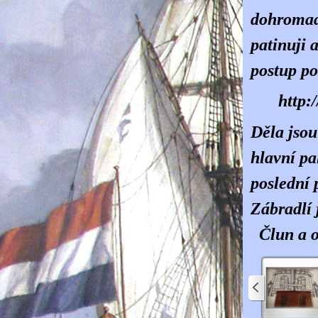
dohromad
patinuji 
postup po
http:
Děla jsou
hlavní pa
poslední 
Zábradlí 
Člun a oz