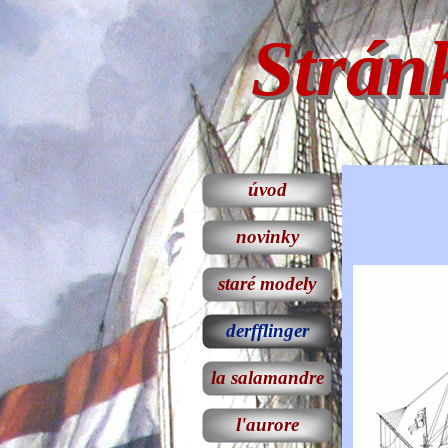
Strán
úvod
"Fl
novinky
staré modely
derfflinger
la salamandre
l'aurore