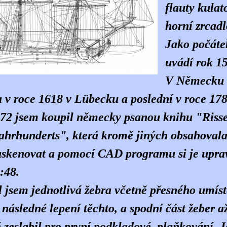
flauty kulat
horní zrcadl
Jako počátek
uvádí rok 1
V Německu b
 v roce 1618 v Lübecku a poslední v roce 178
72 jsem koupil německy psanou knihu "Risse
ahrhunderts", která kromě jiných obsahovala 
askenovat a pomocí CAD programu si je upra
:48.
l jsem jednotlivá žebra včetně přesného umíst
 následné lepení těchto, a spodní část žeber a
ě zeslabil pro první podkladové plaňkování. J