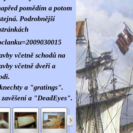
 napřed pomědím a potom
stejná. Podrobnější
 stránkách
sloclanku=2009030015
tavby včetně schodů na
avby včetně dveří a
odi.
 knechty a "gratings".
ě zavěšení a "DeadEyes".