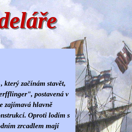
deláře
, který začínám stavět,
erfflinger", postavená v
Je zajímavá hlavně
nstrukcí. Oproti lodím s
odním zrcadlem mají