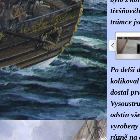
třešňovéh
trámce js
Po delší 
kolíkoval
dostal pr
Vysoustru
odstín vš
vyrobeny 
různě na 