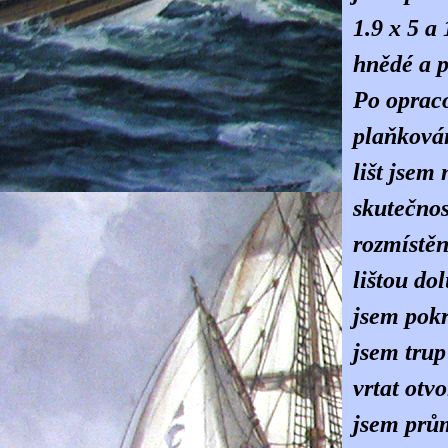
1.9 x 5 a
hnědé a p
Po opraco
plaňkován
lišt jsem
skutečnos
rozmístěn
lištou do
jsem pokr
jsem trup
vrtat otv
jsem prům