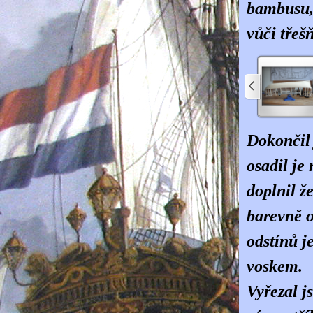
bambusu, 
vůči třeš
Dokončil 
osadil je
doplnil ž
barevně o
odstínů j
voskem.
Vyřezal j