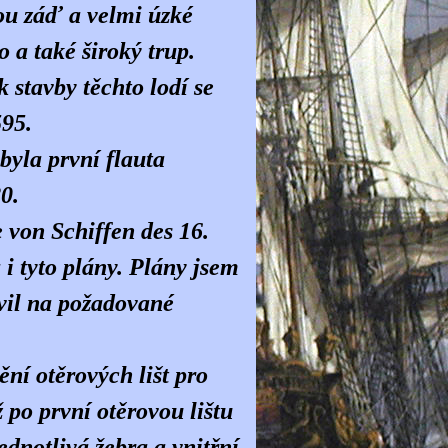
ou záď a velmi úzké
o a také široký trup.
 stavby těchto lodí se
595.
yla první flauta
0.
 von Schiffen des 16.
i tyto plány. Plány jsem
vil na požadované
ění otěrových lišt pro
ž po první otěrovou lištu
ednotlivá žebra a vnitřní