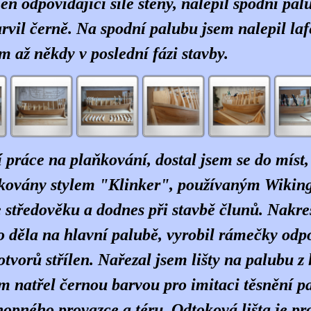
len odpovídající síle stěny, nalepil spodní pal
rvil černě. Na spodní palubu jsem nalepil lafe
m až někdy v poslední fázi stavby.
 práce na plaňkování, dostal jsem se do míst,
ňkovány stylem "Klinker", používaným Wiking
 středověku a dodnes při stavbě člunů. Nakres
ro děla na hlavní palubě, vyrobil rámečky odpov
 otvorů střílen. Nařezal jsem lišty na palubu z
m natřel černou barvou pro imitaci těsnění pa
nopného provazce a téru. Odtoková lišta je pro