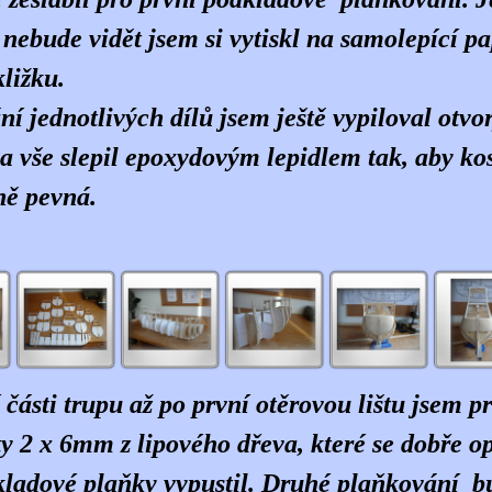
ý nebude vidět jsem si vytiskl na samolepící pa
ližku.
ní jednotlivých dílů jsem ještě vypiloval otv
a vše slepil epoxydovým lepidlem tak, aby kos
ě pevná.
 části trupu až po první otěrovou lištu jsem p
šty 2 x 6mm z lipového dřeva, které se dobře 
ladové plaňky vypustil. Druhé plaňkování b