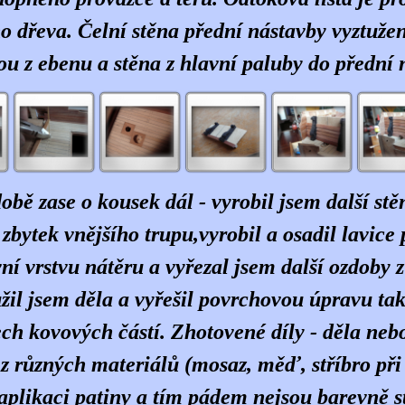
o dřeva. Čelní stěna přední nástavby vyztuže
ou z ebenu a stěna z hlavní paluby do přední n
době zase o kousek dál - vyrobil jsem další stě
 zbytek vnějšího trupu,vyrobil a osadil lavic
vní vrstvu nátěru a vyřezal jsem další ozdoby 
žil jsem děla a vyřešil povrchovou úpravu tak
ech kovových částí. Zhotovené díly - děla neb
z různých materiálů (mosaz, měď, stříbro při 
aplikaci patiny a tím pádem nejsou barevně s