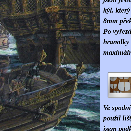
kýl, kter
8mm přek
Po vyřezá
hranolky 
maximáln
Ve spodní
použil li
jsem podk