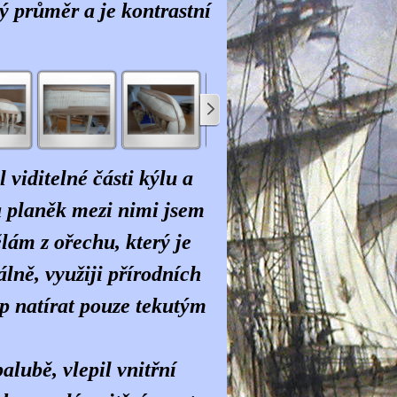
ý průměr a je kontrastní
viditelné části kýlu a
 a planěk mezi nimi jsem
ělám z ořechu, který je
lně, využiji
přírodních
up natírat pouze tekutým
alubě, vlepil vnitřní