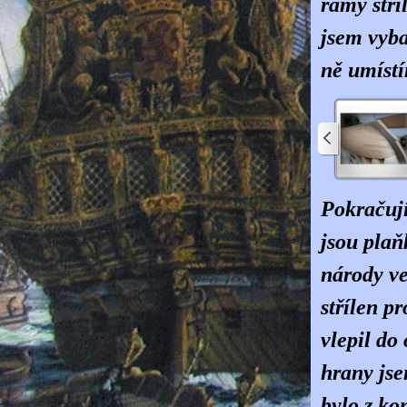
rámy stří
jsem vyba
ně umístí
Pokračují
jsou pla
národy ve
střílen p
vlepil do
hrany jse
bylo z ko