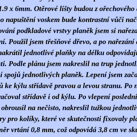
 1.9 x 6mm. Otěrové lišty budou z ořechového 
o napuštění voskem bude kontrastní vůči nač
vání podkladové vrstvy planěk jsem si nařeza
í. Použil jsem třešňové dřevo, a po nařezání
 nakrátil jednotlivé plaňky na délku odpovídaj
ti. Podle plánu jsem nakreslil na trup jednotl
í spojů jednotlivých planěk. Lepení jsem zač
lů ke kýlu střídavě pravou a levou stranu. Po
ačoval střídavě i od kýlu. Po vlepení posledn
 obrousil na nečisto, nakreslil tužkou jednotl
ory pro kolíky, které ve skutečnosti fixovaly p
ěr vrtání 0,8 mm, což odpovídá 3,8 cm ve sku